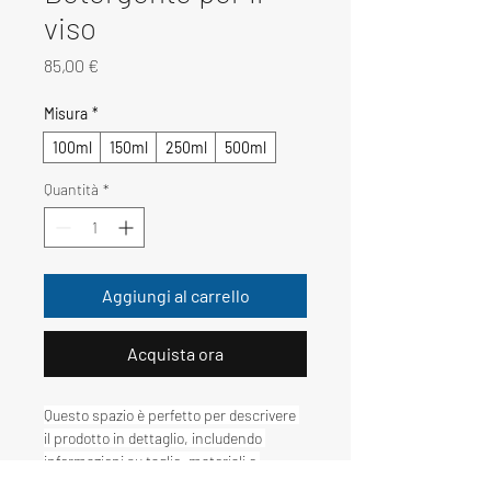
viso
Prezzo
85,00 €
Misura
*
100ml
150ml
250ml
500ml
Quantità
*
Aggiungi al carrello
Acquista ora
Questo spazio è perfetto per descrivere 
il prodotto in dettaglio, includendo 
informazioni su taglie, materiali e 
istruzioni per la cura e la pulizia.