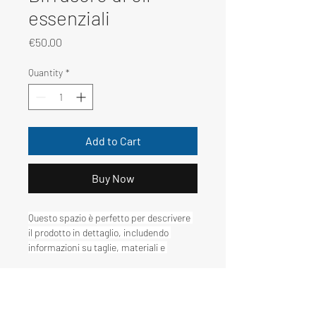
essenziali
Price
€50.00
Quantity
*
Add to Cart
Buy Now
Questo spazio è perfetto per descrivere 
il prodotto in dettaglio, includendo 
informazioni su taglie, materiali e 
istruzioni per la cura e la pulizia.
Info prodotto
Usa questo spazio per i dettagli del 