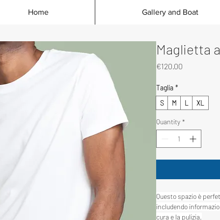
Home
Gallery and Boat
Maglietta a
Price
€120.00
Taglia
*
S
M
L
XL
Quantity
*
Questo spazio è perfett
includendo informazioni
cura e la pulizia.